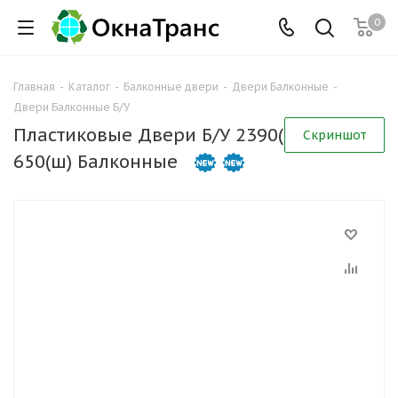
0
Главная
-
Каталог
-
Балконные двери
-
Двери Балконные
-
Двери Балконные Б/У
Пластиковые Двери Б/У 2390(в) х
Скриншот
650(ш) Балконные