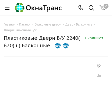
0
Главная
-
Каталог
-
Балконные двери
-
Двери Балконные
-
Двери Балконные Б/У
Пластиковые Двери Б/У 2240(в) х
Скриншот
670(ш) Балконные