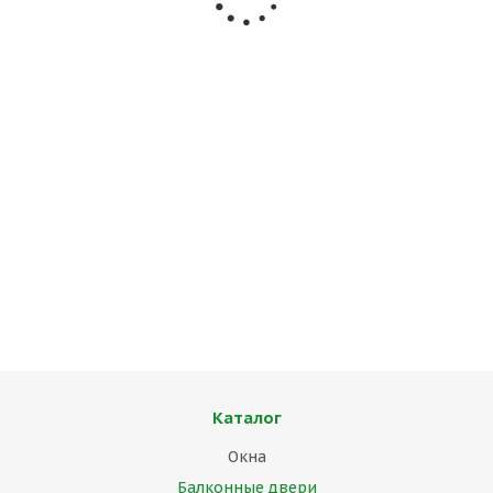
2150
(в)
х
650
(ш)
В наличии (1)
3 150
руб.
3 500
руб.
Экономия
350
руб.
Каталог
Окна
Балконные двери