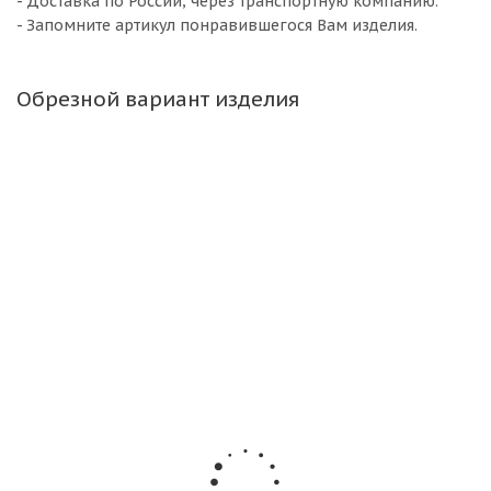
- Доставка по России, через транспортную компанию.
- Запомните артикул понравившегося Вам изделия.
Обрезной вариант изделия
Пластиковые
Двери
Балконные
Б/
У