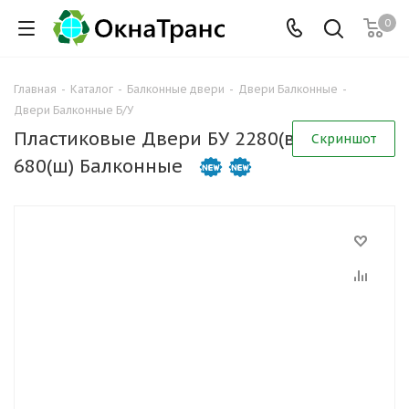
0
Главная
-
Каталог
-
Балконные двери
-
Двери Балконные
-
Двери Балконные Б/У
Пластиковые Двери БУ 2280(в) х
Скриншот
680(ш) Балконные