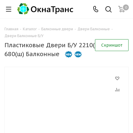
0
Главная
-
Каталог
-
Балконные двери
-
Двери Балконные
-
Двери Балконные Б/У
Пластиковые Двери Б/У 2210(в) х
Скриншот
680(ш) Балконные