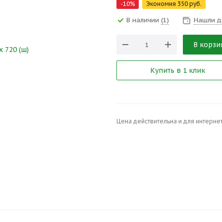
-
10
%
Экономия
350
руб.
В наличии
(1)
Нашли д
В корзи
Купить в 1 клик
Цена действительна и для интернет