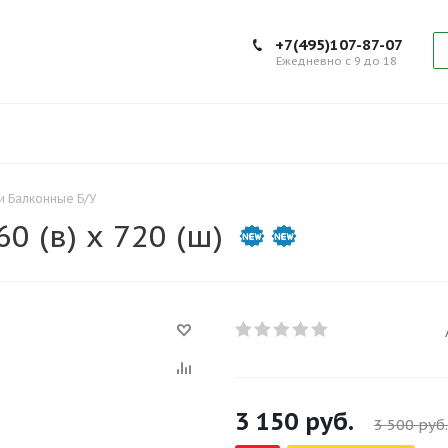
+7(495)107-87-07
Ежедневно с 9 до 18
 Балконные Б/У
 (в) х 720 (ш)
3 150
руб.
3 500
руб.