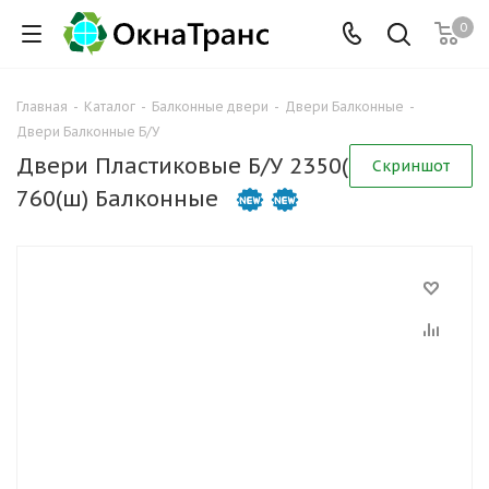
0
Главная
-
Каталог
-
Балконные двери
-
Двери Балконные
-
Двери Балконные Б/У
Двери Пластиковые Б/У 2350(в) х
Скриншот
760(ш) Балконные