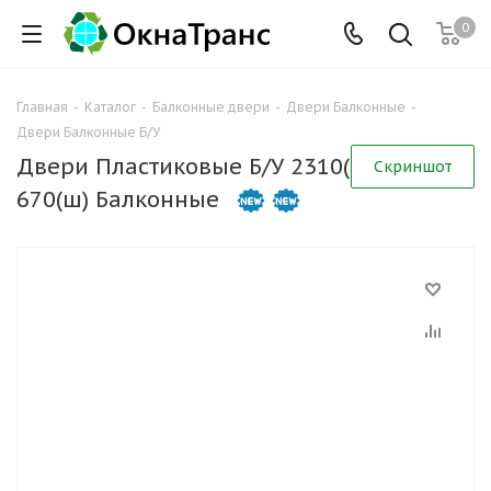
0
Главная
-
Каталог
-
Балконные двери
-
Двери Балконные
-
Двери Балконные Б/У
Двери Пластиковые Б/У 2310(в) х
Скриншот
670(ш) Балконные