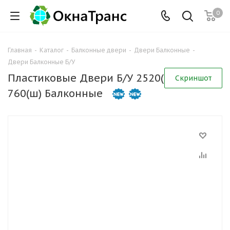
0
Главная
-
Каталог
-
Балконные двери
-
Двери Балконные
-
Двери Балконные Б/У
Пластиковые Двери Б/У 2520(в) х
Скриншот
760(ш) Балконные