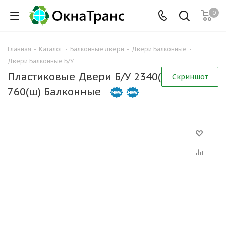
0
Главная
-
Каталог
-
Балконные двери
-
Двери Балконные
-
Двери Балконные Б/У
Пластиковые Двери Б/У 2340(в) х
Скриншот
760(ш) Балконные