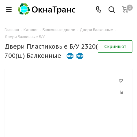
0
Главная
-
Каталог
-
Балконные двери
-
Двери Балконные
-
Двери Балконные Б/У
Двери Пластиковые Б/У 2320(в) х
Скриншот
700(ш) Балконные