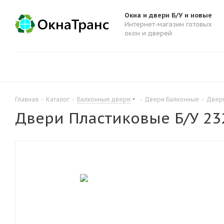
Окна и двери Б/У и новые
Интернет-магазин готовых
окон и дверей
Главная
-
Каталог
-
Балконные двери
-
Двери Балконные
-
Двери
Двери Пластиковые Б/У 23