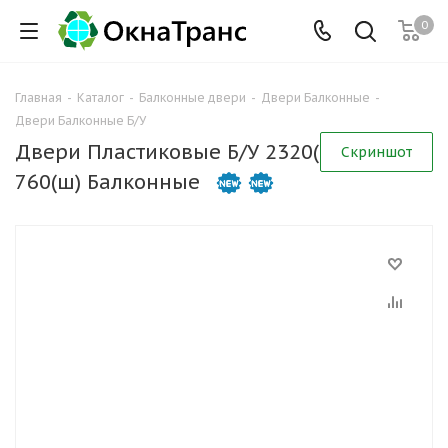
0
Главная
-
Каталог
-
Балконные двери
-
Двери Балконные
-
Двери Балконные Б/У
Двери Пластиковые Б/У 2320(в) х
Скриншот
760(ш) Балконные