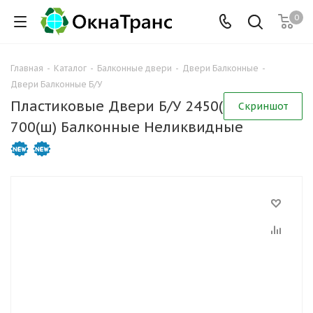
0
Главная
-
Каталог
-
Балконные двери
-
Двери Балконные
-
Двери Балконные Б/У
Пластиковые Двери Б/У 2450(в) х
Скриншот
700(ш) Балконные Неликвидные