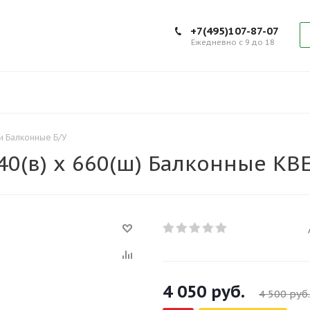
+7(495)107-87-07
Ежедневно с 9 до 18
 Балконные Б/У
40(в) х 660(ш) Балконные KB
4 050
руб.
4 500
руб.