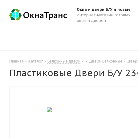
Окна и двери Б/У и новые
Интернет-магазин готовых
окон и дверей
Главная
-
Каталог
-
Балконные двери
-
Двери Балконные
-
Двери
Пластиковые Двери Б/У 23