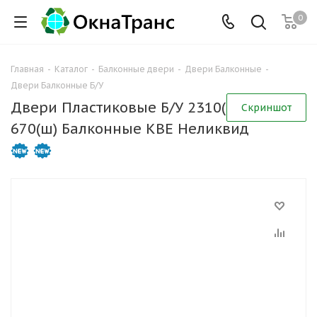
0
Главная
-
Каталог
-
Балконные двери
-
Двери Балконные
-
Двери Балконные Б/У
Двери Пластиковые Б/У 2310(в) х
Скриншот
670(ш) Балконные KBE Неликвид