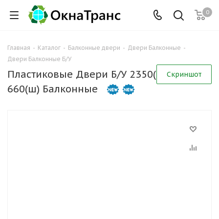
0
Главная
-
Каталог
-
Балконные двери
-
Двери Балконные
-
Двери Балконные Б/У
Пластиковые Двери Б/У 2350(в) х
Скриншот
660(ш) Балконные